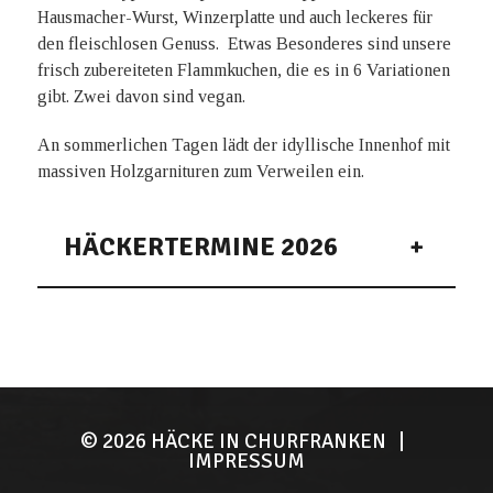
Hausmacher-Wurst, Winzerplatte und auch leckeres für
den fleischlosen Genuss.
Etwas Besonderes sind unsere
frisch zubereiteten Flammkuchen, die es in 6 Variationen
gibt. Zwei davon sind vegan.
An sommerlichen Tagen lädt der idyllische Innenhof mit
massiven Holzgarnituren zum Verweilen ein.
HÄCKERTERMINE 2026
03.02.2026 - 17.02.2026
Zehntscheune Farrenkopf -
Freudenberger Str. 35 - täglich ab 11:30 h geöffnet
14.04.2026 - 04.05.2026
Zehntscheune Farrenkopf -
© 2026
HÄCKE IN CHURFRANKEN
|
Freudenberger Str. 35 - täglich ab 11:30 h geöffnet
IMPRESSUM